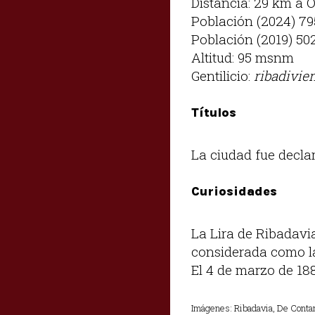
Distancia: 29 km a 
Población (2024) 7
Población (2019) 50
Altitud: 95 msnm
Gentilicio:
ribadivie
Títulos
La ciudad fue decla
Curiosidades
La Lira de Ribadavi
considerada como la
El 4 de marzo de 188
Imágenes:
Ribadavia, De Conta