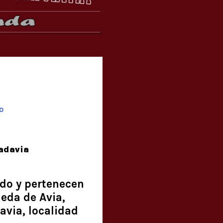
o
badavia
ido y pertenecen
leda de Avia,
avia, localidad