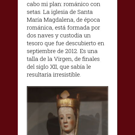
cabo mi plan: románico con
setas. La iglesia de Santa
María Magdalena, de época
románica, está formada por
dos naves y custodia un
tesoro que fue descubierto en
septiembre de 2012. Es una
talla de la Virgen, de finales
del siglo XII, que sabía le
resultaría irresistible.