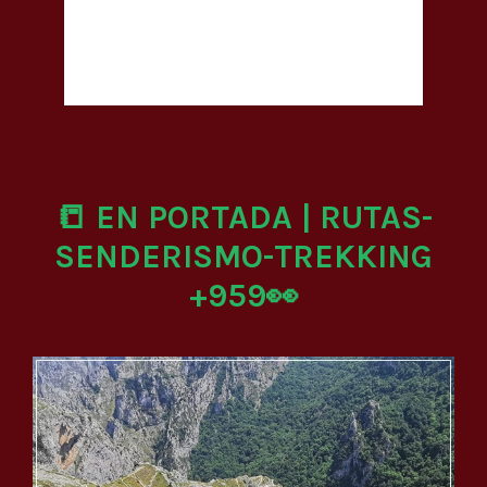
📒 EN PORTADA | RUTAS-
SENDERISMO-TREKKING
+959👀