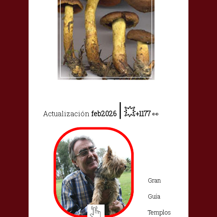
|
💥
Actualización
feb2026
+1177
👀
Gran
Guía
Templos