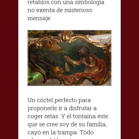
retablos con una simbología
no exenta de misterioso
mensaje.
Un cóctel perfecto para
proponerle ir a disfrutar a
coger setas. Y el tontaina éste
que se cree soy de su familia,
cayó en la trampa. Todo