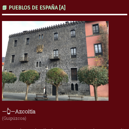
📗 PUEBLOS DE ESPAÑA [A]
—👆—Azcoitia
(Guipúzcoa)