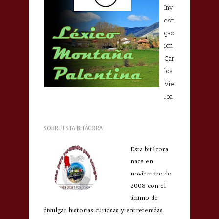
Inv
esti
gac
ión
Car
los
Vie
lba
SOBRE ESTA BITÁCORA
Esta bitácora
nace en
noviembre de
2008 con el
ánimo de
divulgar historias curiosas y entretenidas.