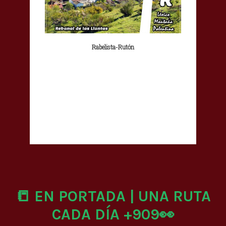
Rabelista-Rutón
📒 EN PORTADA | UNA RUTA
CADA DÍA +909👀