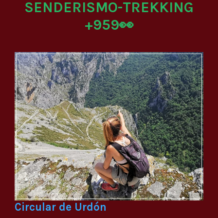
SENDERISMO-TREKKING
+959👀
Circular de Urdón