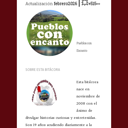
|
💥
Actualización
febrero2026
+515
👀
Pueblos con
Encanto
SOBRE ESTA BITÁCORA
Esta bitácora
nace en
noviembre de
2008 con el
ánimo de
divulgar historias curiosas y entretenidas.
Son 19 años acudiendo diariamente a la