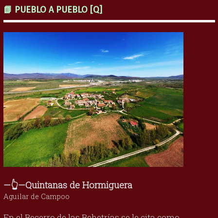
📗 PUEBLO A PUEBLO [Q]
—👆—Quintanas de Hormiguera
Aguilar de Campoo
En el Becerro de las Behetrías se le cita como