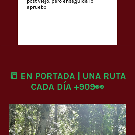
post viejo, pero enseguida lo
apruebo.
📒 EN PORTADA | UNA RUTA
CADA DÍA +909👀