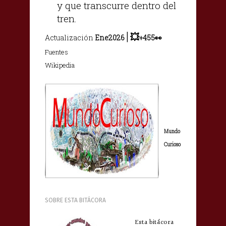
y que transcurre dentro del
tren.
|
💥
Actualización
Ene2026
+455👀
Fuentes
Wikipedia
Mundo
Curioso
SOBRE ESTA BITÁCORA
Esta bitácora