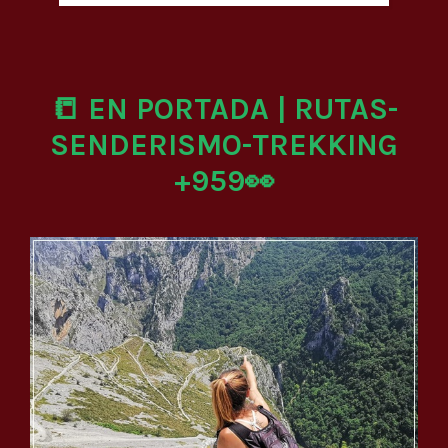
📒 EN PORTADA | RUTAS-
SENDERISMO-TREKKING
+959👀