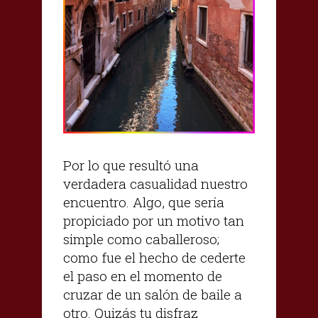
Por lo que resultó una
verdadera casualidad nuestro
encuentro. Algo, que sería
propiciado por un motivo tan
simple como caballeroso;
como fue el hecho de cederte
el paso en el momento de
cruzar de un salón de baile a
otro. Quizás tu disfraz