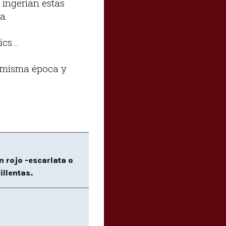
 ingerían estas
a.
cs...
a misma época y
 rojo -escarlata o
llentas.