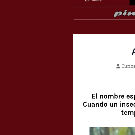
Curio
El nombre es
Cuando un insec
tem