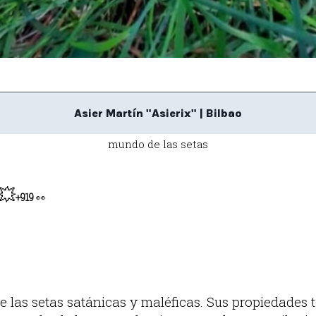
Asier Martín "Asierix" | Bilbao
mundo de las setas
💥
+919
👀
de las setas satánicas y maléficas. Sus propiedades 