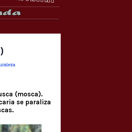
)
uraleza
usca (mosca).
aria se paraliza
cas.