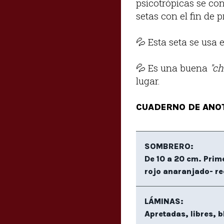
psicotrópicas se co
setas con el fin de p
💦 Esta seta se usa e
💦 Es una buena
"ch
lugar.
CUADERNO DE ANO
SOMBRERO:
De 10 a 20 cm. Prim
rojo anaranjado- r
LÁMINAS:
Apretadas, libres, 