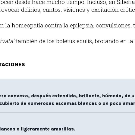
nocen desde hace mucho tiempo. Incluso, en Siberia
rovocar delirios, cantos, visiones y excitación erótic
n la homeopatía contra la epilepsia, convulsiones, ti
ivata"
también de los boletus edulis, brotando en l
TACIONES
ero convexo, después extendido, brillante, húmedo, de un
ecubierto de numerosas escamas blancas o un poco amari
blancas o ligeramente amarillas.