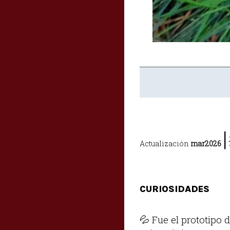
|
Actualización
mar2026
CURIOSIDADES
💦 Fue el prototipo 