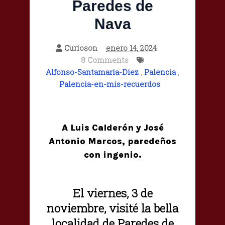
Paredes de
Nava
Curioson
enero 14, 2024
8 Comments
Alfonso-Santamaria-Diez
,
Palencia
,
Palencia-en-mis-recuerdos
A Luis Calderón y José
Antonio Marcos, paredeños
con ingenio.
El viernes, 3 de
noviembre, visité la bella
localidad de Paredes de