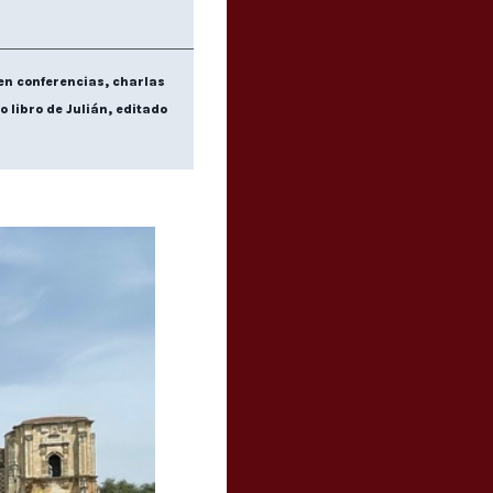
en conferencias, charlas
 libro de Julián, editado