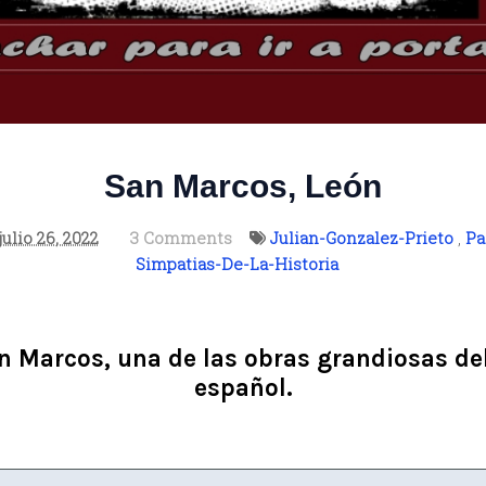
San Marcos, León
julio 26, 2022
3 Comments
Julian-Gonzalez-Prieto
,
Pa
Simpatias-De-La-Historia
n Marcos, una de las obras grandiosas de
español.