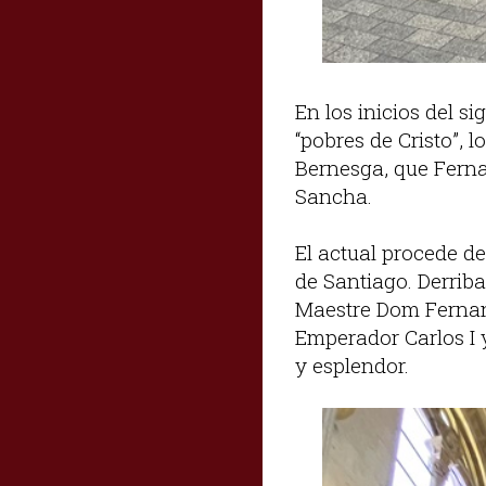
En los inicios del s
“pobres de Cristo”, 
Bernesga, que Ferna
Sancha.
El actual procede de
de Santiago. Derriba
Maestre Dom Fernand
Emperador Carlos I 
y esplendor.