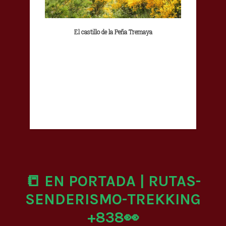
El castillo de la Peña Tremaya
📒 EN PORTADA | RUTAS-
SENDERISMO-TREKKING
+838👀