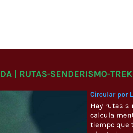
ADA | RUTAS-SENDERISMO-TREK
Circular por 
Hay rutas si
calcula men
tiempo que t