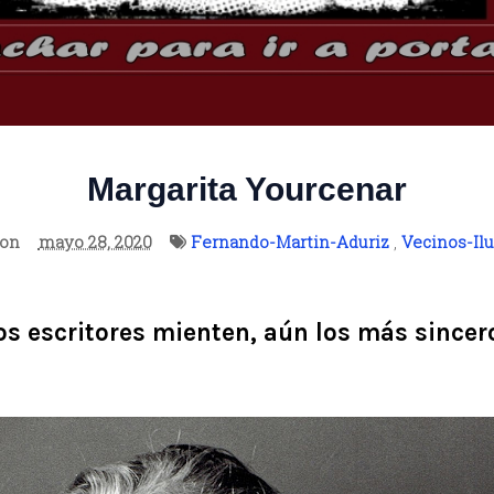
Margarita Yourcenar
son
mayo 28, 2020
Fernando-Martin-Aduriz
,
Vecinos-Ilu
os escritores mienten, aún los más sincer