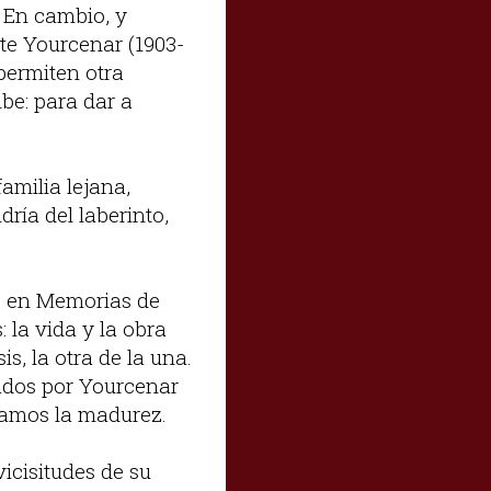
. En cambio, y
ite Yourcenar (1903-
 permiten otra
be: para dar a
amilia lejana,
dría del laberinto,
o en Memorias de
 la vida y la obra
s, la otra de la una.
ados por Yourcenar
zamos la madurez.
vicisitudes de su