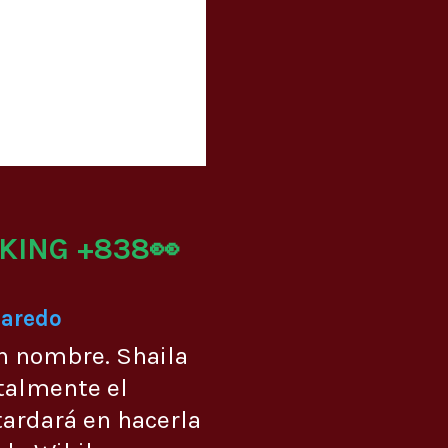
KING +838👀
Laredo
n nombre. Shaila
talmente el
ardará en hacerla