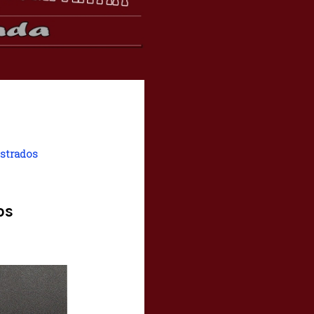
strados
os