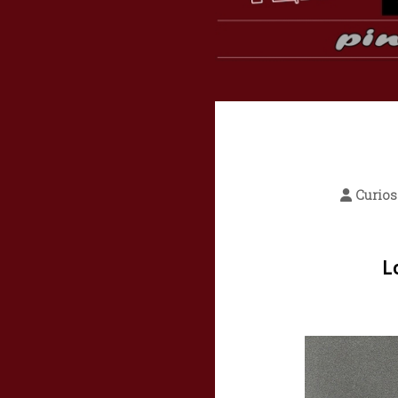
Curio
L