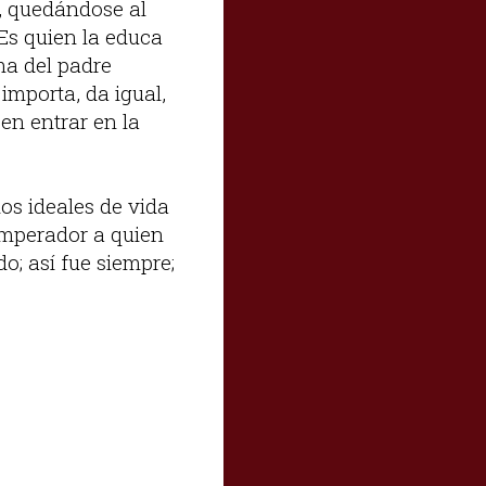
o, quedándose al
Es quien la educa
ema del padre
importa, da igual,
en entrar en la
os ideales de vida
emperador a quien
o; así fue siempre;