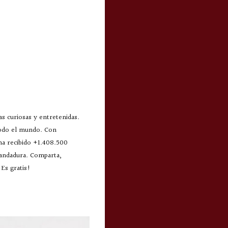
s curiosas y entretenidas.
todo el mundo. Con
 ha recibido +1.408.500
 andadura. Comparta,
Es gratis!