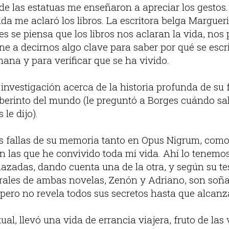
 de las estatuas me enseñaron a apreciar los gestos
ida me aclaró los libros. La escritora belga Marguer
es se piensa que los libros nos aclaran la vida, nos
ne a decirnos algo clave para saber por qué se escri
ana y para verificar que se ha vivido.
 investigación acerca de la historia profunda de su f
 laberinto del mundo (le preguntó a Borges cuándo sal
le dijo).
s fallas de su memoria tanto en Opus Nigrum, com
 las que he convivido toda mi vida. Ahí lo tenemos:
elazadas, dando cuenta una de la otra, y según su tesi
rales de ambas novelas, Zenón y Adriano, son soñ
 pero no revela todos sus secretos hasta que alcan
al, llevó una vida de errancia viajera, fruto de las 