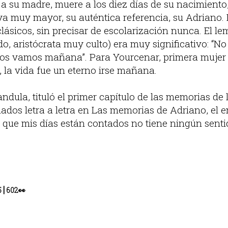
 a su madre, muere a los diez días de su nacimient
ya muy mayor, su auténtica referencia, su Adriano. 
 clásicos, sin precisar de escolarización nunca. El l
, aristócrata muy culto) era muy significativo: “No 
os vamos mañana”. Para Yourcenar, primera mujer 
la vida fue un eterno irse mañana.
dula, tituló el primer capítulo de las memorias de l
ados letra a letra en Las memorias de Adriano, el 
 que mis días están contados no tiene ningún sentid
|
5
602
👀