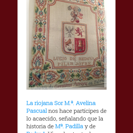
La riojana Sor M.ª. Avelina
Pascual
nos hace partícipes de
lo acaecido, señalando que la
historia de
Mª. Padilla
y de