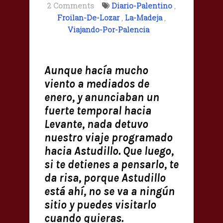
2 Comments
Diario-Palentino
,
Froilan-De-Lozar
,
La-Madeja
,
Viajando-Por-Palencia
Aunque hacía mucho
viento a mediados de
enero, y anunciaban un
fuerte temporal hacia
Levante, nada detuvo
nuestro viaje programado
hacia Astudillo. Que luego,
si te detienes a pensarlo, te
da risa, porque Astudillo
está ahí, no se va a ningún
sitio y puedes visitarlo
cuando quieras.