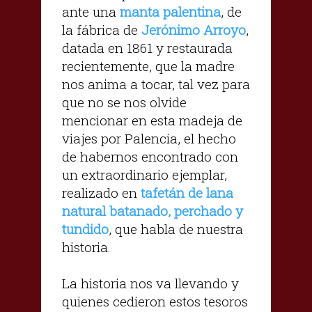
ante una
manta palentina
, de
la fábrica de
Jerónimo Arroyo
,
datada en 1861 y restaurada
recientemente, que la madre
nos anima a tocar, tal vez para
que no se nos olvide
mencionar en esta madeja de
viajes por Palencia, el hecho
de habernos encontrado con
un extraordinario ejemplar,
realizado en
tafetán de lana
natural batanado, perchado y
tundido
, que habla de nuestra
historia.
La historia nos va llevando y
quienes cedieron estos tesoros