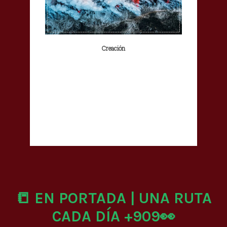
Creación
📒 EN PORTADA | UNA RUTA
CADA DÍA +909👀