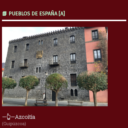
📗 PUEBLOS DE ESPAÑA [A]
—👆—Azcoitia
(Guipúzcoa)