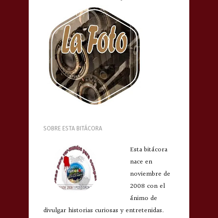
SOBRE ESTA BITÁCORA
Esta bitácora
nace en
noviembre de
2008 con el
ánimo de
divulgar historias curiosas y entretenidas.