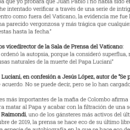
ba que yo probara que Juan Pablo I no había sido
he intentado verificar a través de una serie de intri
entro como fuera del Vaticano, la evidencia me fue
a parecido vergonzosa y más trágica que cualquiera
stas hasta la fecha.”
os vicedirector de la Sala de Prensa del Vaticano:
o ordenó la autopsia, porque la consideró superflua
usas naturales de la muerte del Papa Luciani”
 Luciani, en confesión a Jesús López, autor de “Se 
 acuerdo. No se puede decir, pero se lo han cargado
es más importantes de la mafia de Colombo afirma 
ra matar al Papa y acabar con la filtración de una 
 Raimondi
, uno de los gánsteres más activos del últ
ubre de 2019, la prensa se hace eco de su último lib
na especie de autobiografía en la que se hace eco d