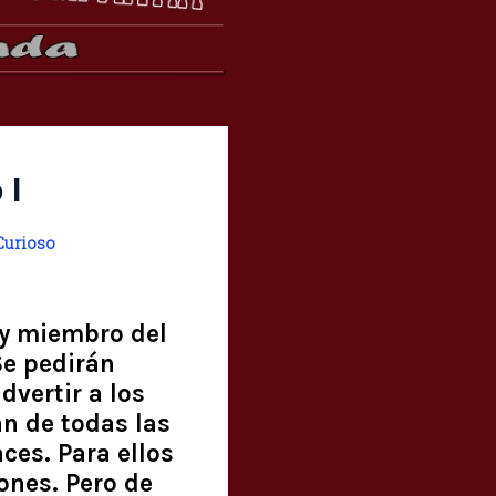
 I
urioso
 y miembro del
Se pedirán
dvertir a los
an de todas las
ces. Para ellos
ones. Pero de