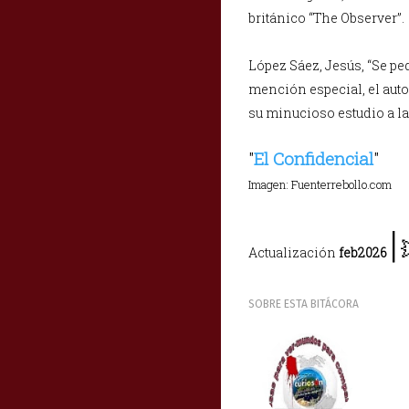
británico “The Observer”.
López Sáez, Jesús, “Se ped
mención especial, el aut
su minucioso estudio a las
"
El Confidencial
"
Imagen: Fuenterrebollo.com
|
Actualización
feb2026
SOBRE ESTA BITÁCORA