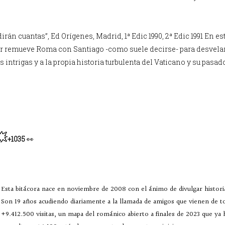
irán cuantas”, Ed Orígenes, Madrid, 1ª Edic 1990, 2ª Edic 1991 En es
or remueve Roma con Santiago -como suele decirse- para desvela
 intrigas y a la propia historia turbulenta del Vaticano y su pasad
💥
+1035
👀
Esta bitácora nace en noviembre de 2008 con el ánimo de divulgar historia
Son 19 años acudiendo diariamente a la llamada de amigos que vienen de 
+9.412.500 visitas, un mapa del románico abierto a finales de 2023 que ya