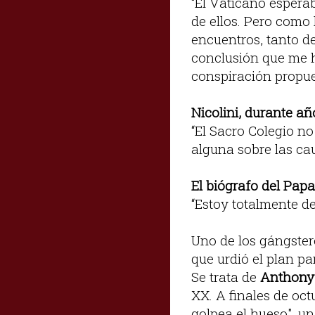
“El Vaticano espera
de ellos. Pero como 
encuentros, tanto d
conclusión que me h
conspiración propue
Nicolini, durante añ
“El Sacro Colegio n
alguna sobre las ca
El biógrafo del Papa
“Estoy totalmente de
Uno de los gángster
que urdió el plan pa
Se trata de
Anthony
XX. A finales de oct
golpea el hueso", u