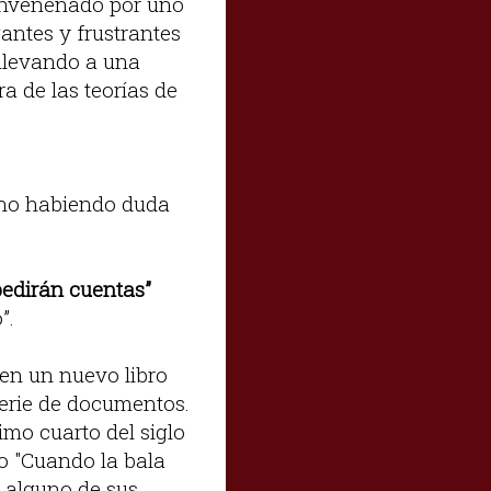
 envenenado por uno
gantes y frustrantes
 llevando a una
 de las teorías de
, no habiendo duda
pedirán cuentas”
”.
en un nuevo libro
serie de documentos.
imo cuarto del siglo
ro "Cuando la bala
e alguno de sus