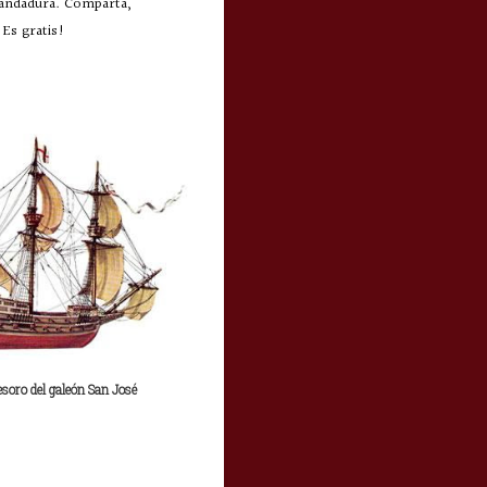
 andadura. Comparta,
Es gratis!
esoro del galeón San José