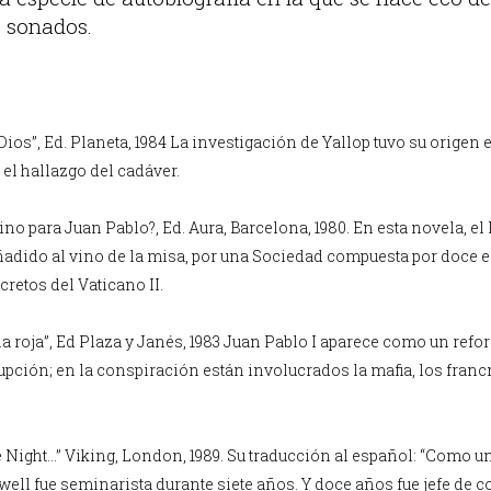
s sonados.
Dios”, Ed. Planeta, 1984 La investigación de Yallop tuvo su origen
el hallazgo del cadáver.
no para Juan Pablo?, Ed. Aura, Barcelona, 1980. En esta novela, el
dido al vino de la misa, por una Sociedad compuesta por doce ec
cretos del Vaticano II.
na roja”, Ed Plaza y Janés, 1983 Juan Pablo I aparece como un refor
upción; en la conspiración están involucrados la mafia, los fra
the Night...” Viking, London, 1989. Su traducción al español: “Como u
nwell fue seminarista durante siete años. Y doce años fue jefe de 