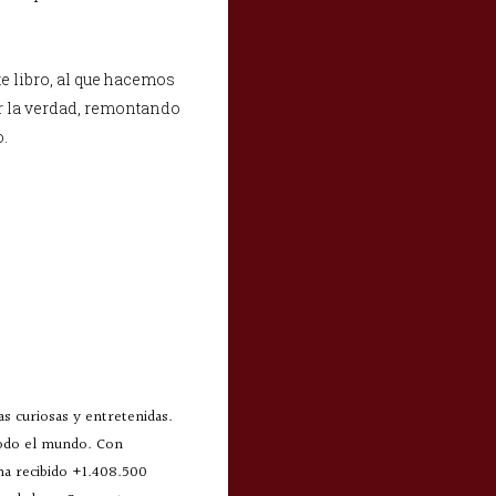
te libro, al que hacemos
r la verdad, remontando
o.
s curiosas y entretenidas.
todo el mundo. Con
 ha recibido +1.408.500