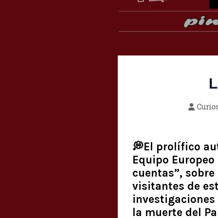
L
Curio
💭El prolífico a
Equipo Europeo 
cuentas”, sobre 
visitantes de es
investigaciones 
la muerte del P