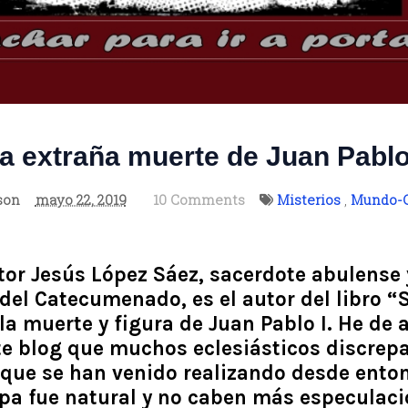
a extraña muerte de Juan Pablo
son
mayo 22, 2019
10 Comments
Misterios
,
Mundo-C
utor Jesús López Sáez, sacerdote abulense
del Catecumenado, es el autor del libro “
la muerte y figura de Juan Pablo I. He de a
te blog que muchos eclesiásticos discrep
que se han venido realizando desde enton
apa fue natural y no caben más especulaci