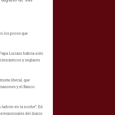
 en los pocos que
 Papa Luciani habría sido
lesiásticos y seglares
mista liberal, que
ncmasones y el Banco
n ladrón en la noche”, Ed.
corresponsales del diario