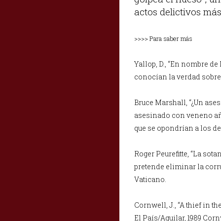
actos delictivos má
>>>> Para saber más
Yallop, D., “En nombre de 
conocían la verdad sobre 
Bruce Marshall, “¿Un asesi
asesinado con veneno aña
que se opondrían a los de
Roger Peurefitte, “La sota
pretende eliminar la corr
Vaticano.
Cornwell, J., “A thief in 
El País/Aguilar, 1989 Cor