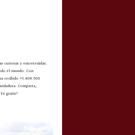
s curiosas y entretenidas.
todo el mundo. Con
 ha recibido +1.408.500
 andadura. Comparta,
Es gratis!