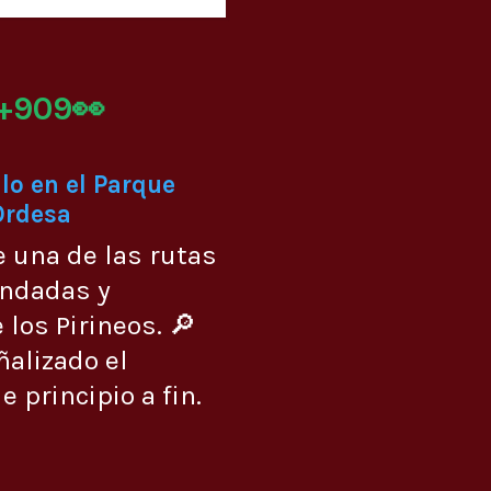
+909👀
lo en el Parque
Ordesa
e una de las rutas
ndadas y
 los Pirineos. 🔎
ñalizado el
 principio a fin.