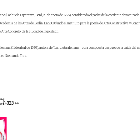
ano (Cachuela Esperanza, Beni, 20 de enero de 1925), considerado el padre de la corriente denominada
cademia de las Artes de Berlín. En 2000 fundó el Instituto para la poesía de Arte Constructiva y Concr
e Arte Concreto, de la ciudad de Ingolstadt.
alemana (11 de abril de 1959), autora de "La ruleta alemana", obra compuesta después de la caída del m
a es Niemands Frau.
💥
+323
👀