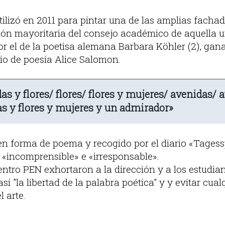
ilizó en 2011 para pintar una de las amplias fachad
sión mayoritaria del consejo académico de aquella u
r el de la poetisa alemana Barbara Köhler (2), ga
io de poesía Alice Salomon.
s y flores/ flores/ flores y mujeres/ avenidas/ 
s y flores y mujeres y un admirador»
 forma de poema y recogido por el diario «Tagesspi
e «incomprensible» e «irresponsable».
entro PEN exhortaron a la dirección y a los estudia
í "la libertad de la palabra poética" y y evitar cual
l arte.