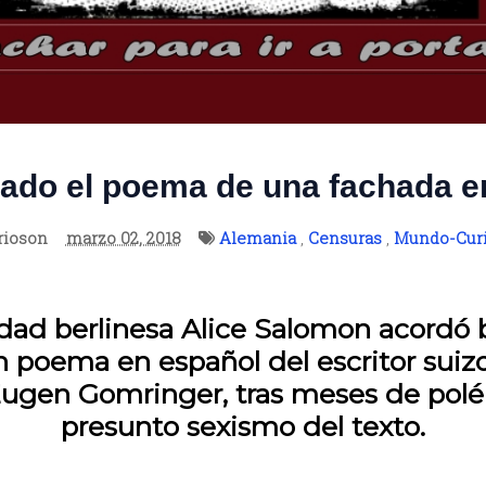
ado el poema de una fachada en
rioson
marzo 02, 2018
Alemania
,
Censuras
,
Mundo-Cur
dad berlinesa Alice Salomon acordó 
 poema en español del escritor suiz
Eugen Gomringer, tras meses de polé
presunto sexismo del texto.