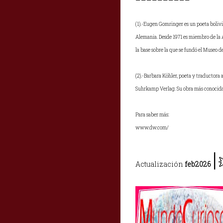
(1).-Eugen Gomringer es un poeta bolivi
Alemania.
Desde 1971 es miembro de la A
la base sobre la que se fundó el Museo d
(2).-Barbara Köhler, poeta y traductora 
Suhrkamp Verlag. Su obra más conocid
Para saber más:
www.dw.com/
|
Actualización
feb2026