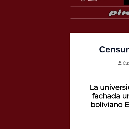
Censur
Cu
La universi
fachada un
boliviano 