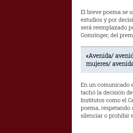
El breve poema se ut
estudios y por deci
será reemplazado po
Gomringer, del prem
«Avenida/ avenida
mujeres/ avenida
En un comunicado en
tachó la decisión d
Institutos como el C
poema, respetando as
silenciar o prohibir e
__________