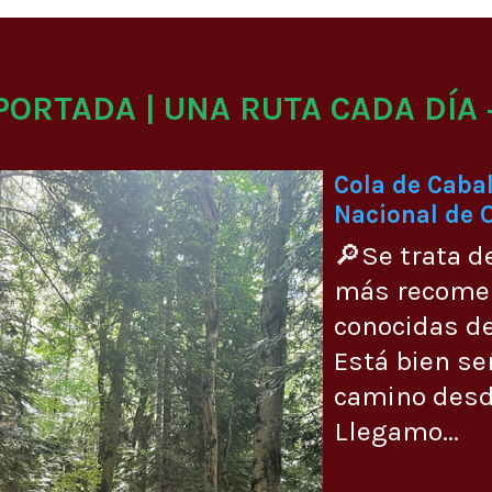
 PORTADA | UNA RUTA CADA DÍA 
Cola de Cabal
Nacional de 
🔎Se trata d
más recome
conocidas de
Está bien se
camino desde
Llegamo...