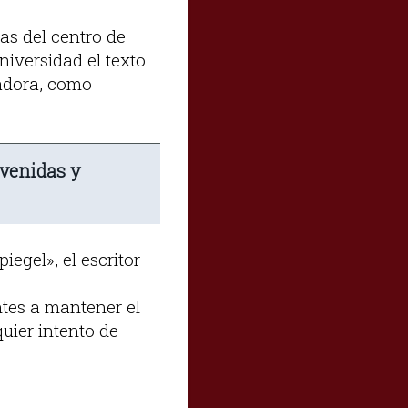
as del centro de
niversidad el texto
nadora, como
avenidas y
egel», el escritor
ntes a mantener el
quier intento de