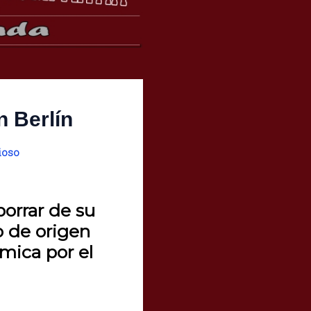
 Berlín
ioso
borrar de su
o de origen
mica por el