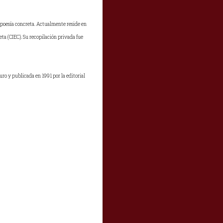
 poesía concreta. Actualmente reside en
eta (CIEC). Su recopilación privada fue
uro y publicada en 1991 por la editorial