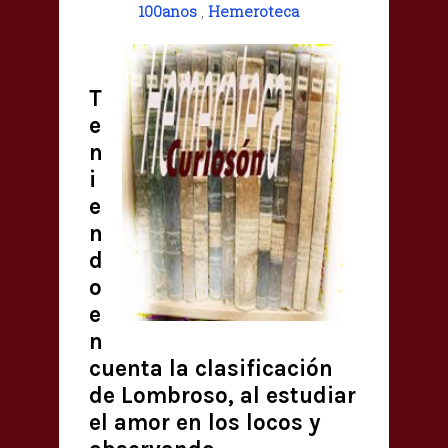
100anos
,
Hemeroteca
T
e
n
i
e
n
d
o
e
n
cuenta la clasificación
de Lombroso, al estudiar
el amor en los locos y