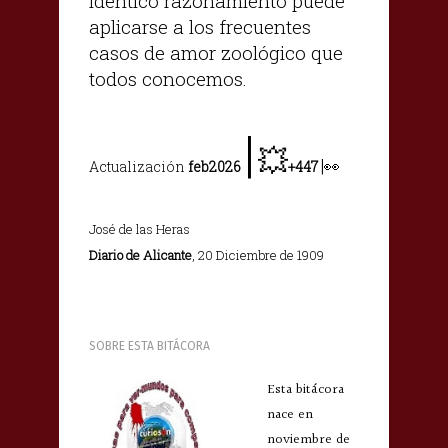
idéntico razonamiento puede
aplicarse a los frecuentes
casos de amor zoológico que
todos conocemos.
|
💥
|
👀
Actualización
feb2026
+447
José de las Heras
Diario de Alicante
, 20 Diciembre de 1909
SOBRE ESTA BITÁCORA
Esta bitácora
nace en
noviembre de