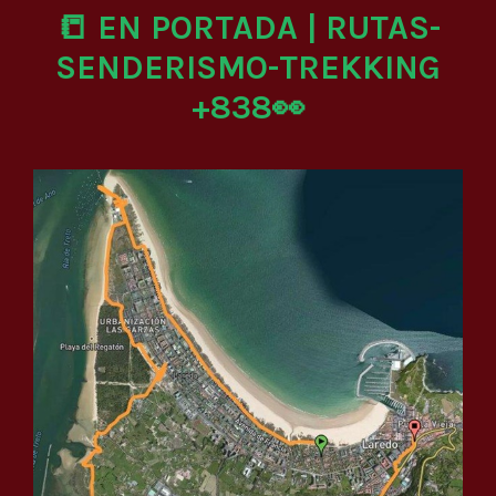
📒 EN PORTADA | RUTAS-
SENDERISMO-TREKKING
+838👀