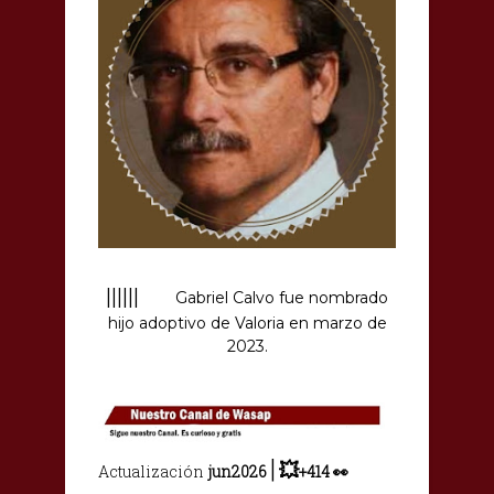
||||||
Gabriel Calvo fue nombrado
hijo adoptivo de Valoria en marzo de
2023.
|
💥
Actualización
jun2026
+
414
👀