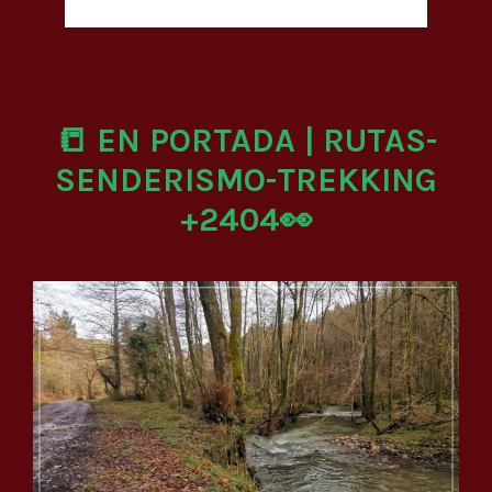
📒 EN PORTADA | RUTAS-
SENDERISMO-TREKKING
+2404👀