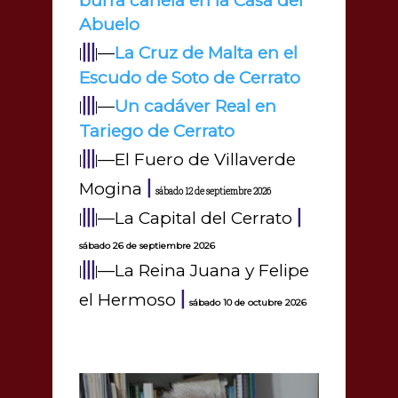
burra canela en la Casa del
Abuelo
|||
—
La Cruz de Malta en el
|
|
Escudo de Soto de Cerrato
|||
—
Un cadáver Real en
|
|
Tariego de Cerrato
|||
—El Fuero de Villaverde
|
|
|
Mogina
sábado 12 de septiembre 2026
|||
|
—La Capital del Cerrato
|
|
sábado 26 de septiembre 2026
|||
—La Reina Juana y Felipe
|
|
|
el Hermoso
sábado 10 de octubre 2026