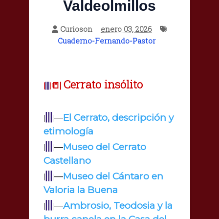
Valdeolmillos
Curioson
enero 03, 2026
Cuaderno-Fernando-Pastor
Cerrato insólito
|||
📒|
|
|
|||
—
El Cerrato, descripción y
|
|
etimología
|||
—
Museo del Cerrato
|
|
Castellano
|||
—
Museo del Cántaro en
|
|
Valoria la Buena
|||
—
Ambrosio, Teodosia y la
|
|