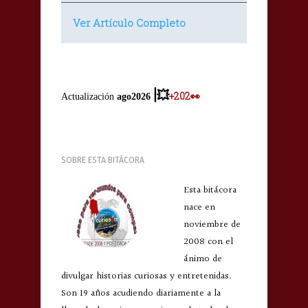
Ver Artículo Completo
|
💥
+202👀
Actualización
ago2026
SOBRE ESTA BITÁCORA
Esta bitácora
nace en
noviembre de
2008 con el
ánimo de
divulgar historias curiosas y entretenidas.
Son 19 años acudiendo diariamente a la