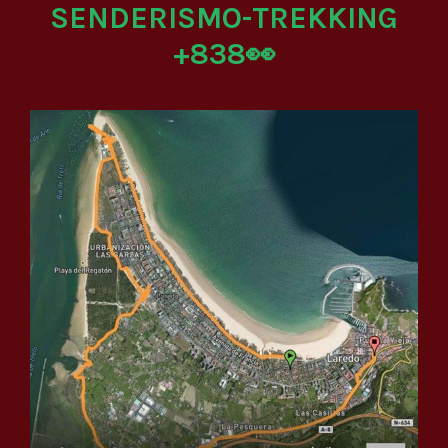
SENDERISMO-TREKKING
+838👀