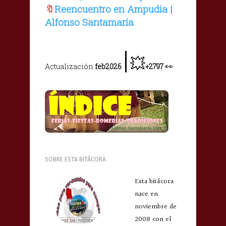
🔖
Reencuentro en Ampudia |
Alfonso Santamaría
|
💥
👀
Actualización
feb2026
+2797
SOBRE ESTA BITÁCORA
Esta bitácora
nace en
noviembre de
2008 con el