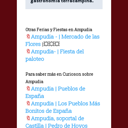
gastronomía terracampina.
Otras Ferias y Fiestas en Ampudia
🔖
Ampudia - | Mercado de las
Flores
|💥💥💥
🔖
Ampudia- | Fiesta del
paloteo
Para saber más en Curioson sobre
Ampudia
🔖
Ampudia | Pueblos de
España
🔖
Ampudia | Los Pueblos Más
Bonitos de España
🔖
Ampudia, soportal de
Castilla | Pedro de Hoyos