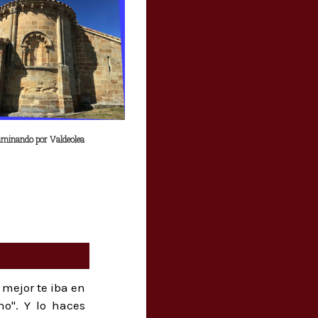
minando por Valdeolea
 mejor te iba en
no". Y lo haces