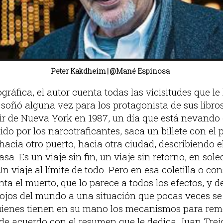
|
Peter Kakdheim | @Mané Espinosa
gráfica, el autor cuenta todas las vicisitudes que le 
 soñó alguna vez para los protagonista de sus libros
lir de Nueva York en 1987, un día que está nevando 
o por los narcotraficantes, saca un billete con el 
 hacia otro puerto, hacia otra ciudad, describiendo 
a. Es un viaje sin fin, un viaje sin retorno, en soled
n viaje al límite de todo. Pero en esa coletilla o con
nta el muerto, que lo parece a todos los efectos, y d
 ojos del mundo a una situación que pocas veces s
uienes tienen en su mano los mecanismos para remo
de acuerdo con el resumen que le dedica Juan Trej