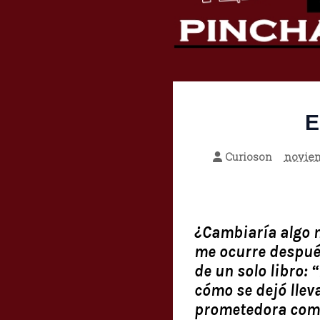
E
Curioson
noviem
¿Cambiaría algo n
me ocurre después
de un solo libro: 
cómo se dejó lleva
prometedora como 