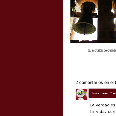
El esquilón de Celad
2 comentarios en el 
Javier Terán
10 n
La verdad es
la vida, co