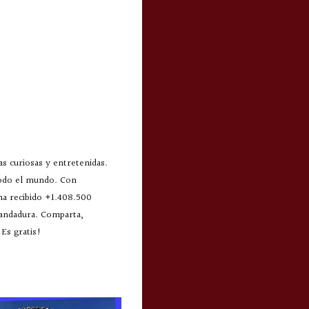
s curiosas y entretenidas.
todo el mundo. Con
 ha recibido +1.408.500
 andadura. Comparta,
Es gratis!