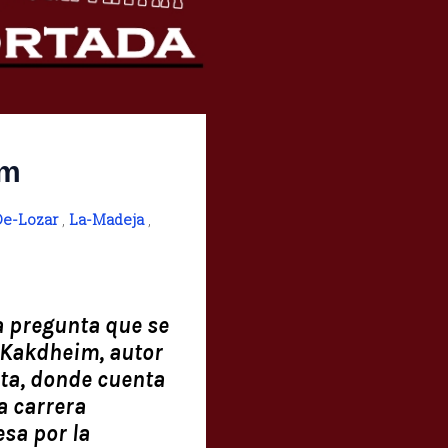
im
De-Lozar
,
La-Madeja
,
la pregunta que se
 Kakdheim, autor
eta, donde cuenta
a carrera
esa por la