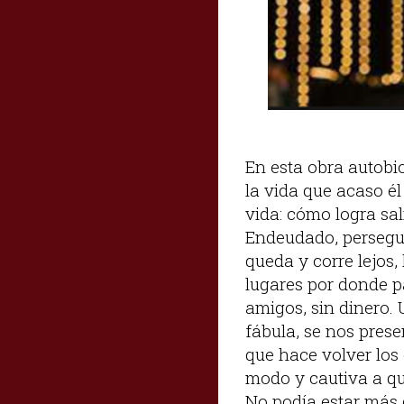
En esta obra autobio
la vida que acaso él
vida: cómo logra sa
Endeudado, perseguid
queda y corre lejos,
lugares por donde pas
amigos, sin dinero. U
fábula, se nos prese
que hace volver los
modo y cautiva a q
No podía estar más 