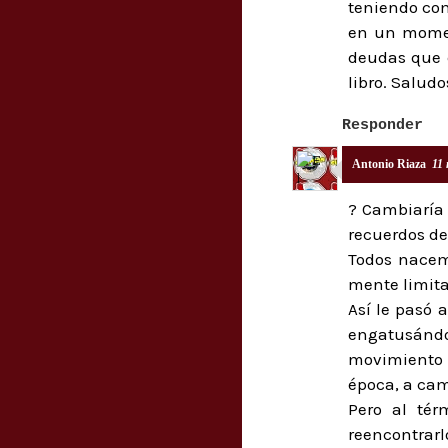
teniendo com
en un momen
deudas que c
libro. Saludo
Responder
Antonio Riaza
11 
? Cambiaría 
recuerdos de 
Todos nacemo
mente limita
Así le pasó 
engatusándol
movimiento 
época, a cam
Pero al tér
reencontrarl