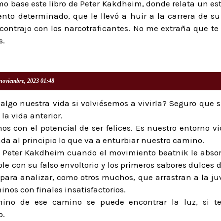
o base este libro de Peter Kakdheim, donde relata un est
to determinado, que le llevó a huir a la carrera de su
ontrajo con los narcotraficantes. No me extraña que te
s.
noviembre, 2023 01:48
algo nuestra vida si volviésemos a vivirla? Seguro que s
la vida anterior.
s con el potencial de ser felices. Es nuestro entorno vi
da al principio lo que va a enturbiar nuestro camino.
a Peter Kakdheim cuando el movimiento beatnik le absorb
e con su falso envoltorio y los primeros sabores dulces 
para analizar, como otros muchos, que arrastran a la j
inos con finales insatisfactorios.
mino de ese camino se puede encontrar la luz, si te
o.