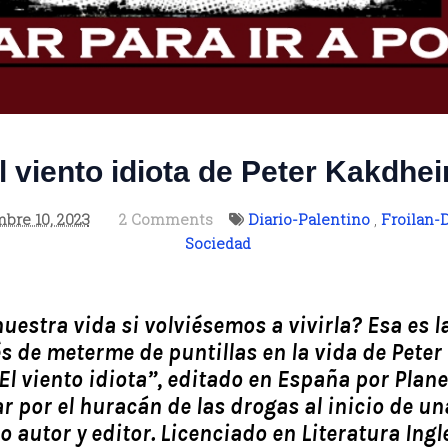
l viento idiota de Peter Kakdhe
bre 10, 2023
2 Comments
Diario-Palentino
,
Froilan-
Sociedad
uestra vida si volviésemos a vivirla? Esa es 
 de meterme de puntillas en la vida de Peter
“El viento idiota”, editado en España por Plan
r por el huracán de las drogas al inicio de un
autor y editor. Licenciado en Literatura Ingl