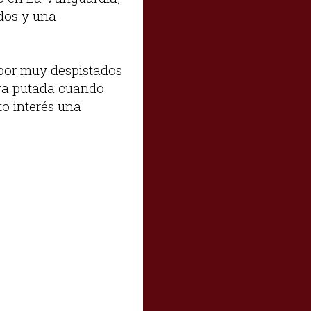
dos y una
 por muy despistados
era putada cuando
o interés una