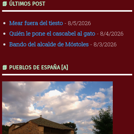
📗 ÚLTIMOS POST
Mear fuera del tiesto
- 8/5/2026
Quién le pone el cascabel al gato
- 8/4/2026
Bando del alcalde de Móstoles
- 8/3/2026
📗 PUEBLOS DE ESPAÑA [A]