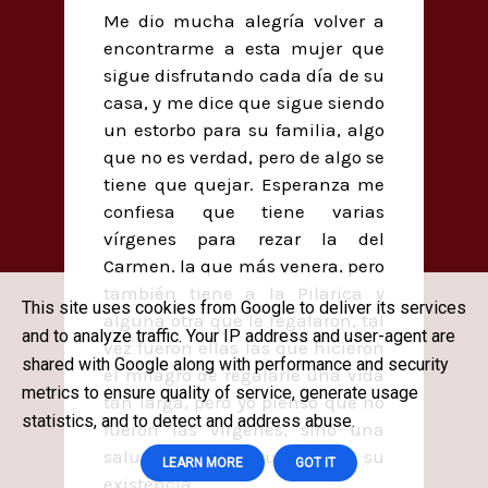
Me dio mucha alegría volver a
encontrarme a esta mujer que
sigue disfrutando cada día de su
casa, y me dice que sigue siendo
un estorbo para su familia, algo
que no es verdad, pero de algo se
tiene que quejar. Esperanza me
confiesa que tiene varias
vírgenes para rezar la del
Carmen, la que más venera, pero
también tiene a la Pilarica y
This site uses cookies from Google to deliver its services
alguna otra que le regalaron, tal
and to analyze traffic. Your IP address and user-agent are
vez fueron ellas las que hicieron
shared with Google along with performance and security
el milagro de regalarle una vida
metrics to ensure quality of service, generate usage
tan larga, pero yo pienso que no
statistics, and to detect and address abuse.
fueron las vírgenes, sino una
salud de hierro que alarga su
LEARN MORE
GOT IT
existencia.