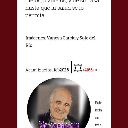
nietos, biznietos, y de su casa
hasta que la salud se lo
permita.
Imágenes: Vanesa García y Sole del
Río
|
💥
👀
Actualización
feb2026
+4166
Pale
ncia
en
mis