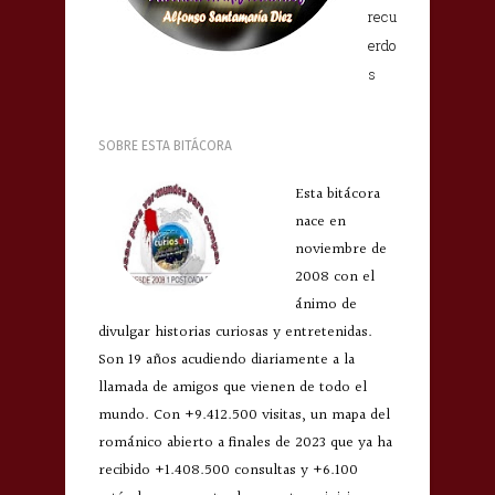
recu
erdo
s
SOBRE ESTA BITÁCORA
Esta bitácora
nace en
noviembre de
2008 con el
ánimo de
divulgar historias curiosas y entretenidas.
Son 19 años acudiendo diariamente a la
llamada de amigos que vienen de todo el
mundo. Con +9.412.500 visitas, un mapa del
románico abierto a finales de 2023 que ya ha
recibido +1.408.500 consultas y +6.100