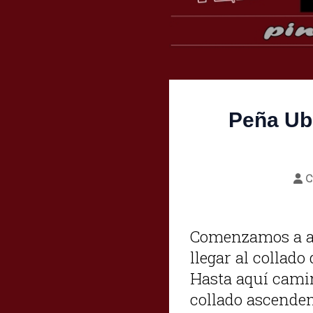
Peña Ub
C
Comenzamos a an
llegar al collado
Hasta aquí camin
collado ascendem