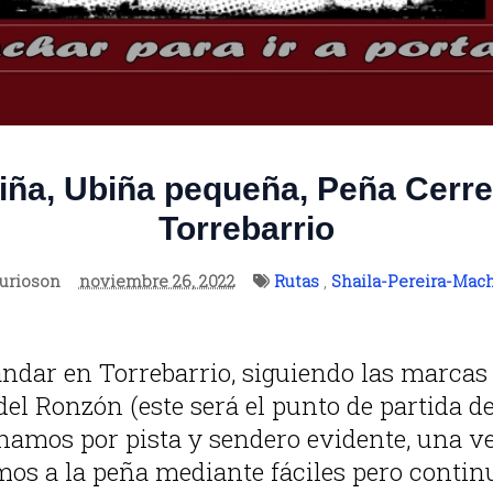
iña, Ubiña pequeña, Peña Cerre
Torrebarrio
urioson
noviembre 26, 2022
Rutas
,
Shaila-Pereira-Mac
dar en Torrebarrio, siguiendo las marcas 
 del Ronzón (este será el punto de partida de
amos por pista y sendero evidente, una ve
os a la peña mediante fáciles pero contin