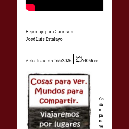
Reportaje para Curioson
José Luis Estalayo
|
💥
Actualización
mar2026
+1066
👀
Co
sa
s
pa
ra
ve