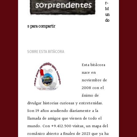
r-
M
un
do
s para compartir
SOBRE ESTA BITÁCORA
Esta bitácora
nace en
noviembre de
2008 con el
ánimo de
divulgar historias curiosas y entretenidas.
Son 19 años acudiendo diariamente a la
llamada de amigos que vienen de todo el
mundo. Con +9.412.500 visitas, un mapa del
románico abierto a finales de 2023 que ya ha