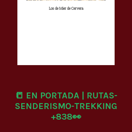
Los de Mier de Cervera
📒 EN PORTADA | RUTAS-
SENDERISMO-TREKKING
+838👀