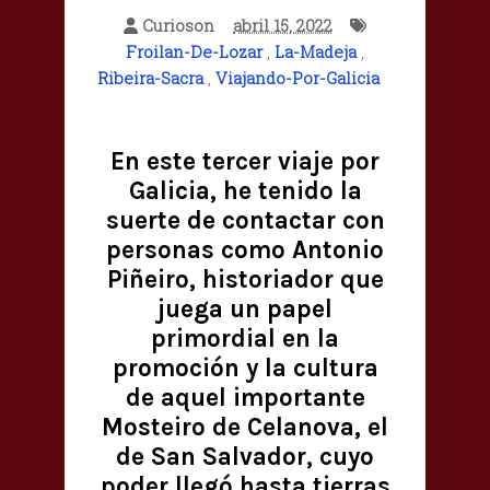
Curioson
abril 15, 2022
Froilan-De-Lozar
,
La-Madeja
,
Ribeira-Sacra
,
Viajando-Por-Galicia
En este tercer viaje por
Galicia, he tenido la
suerte de contactar con
personas como Antonio
Piñeiro, historiador que
juega un papel
primordial en la
promoción y la cultura
de aquel importante
Mosteiro de Celanova, el
de San Salvador, cuyo
poder llegó hasta tierras