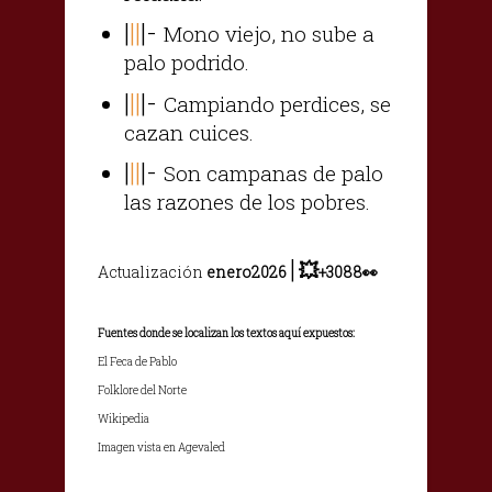
|
||
|-
Mono viejo, no sube a
palo podrido.
|
||
|-
Campiando perdices, se
cazan cuices.
|
||
|-
Son campanas de palo
las razones de los pobres.
|
💥
Actualización
enero2026
+3088👀
Fuentes donde se localizan los textos aquí expuestos:
El Feca de Pablo
Folklore del Norte
Wikipedia
Imagen vista en Agevaled