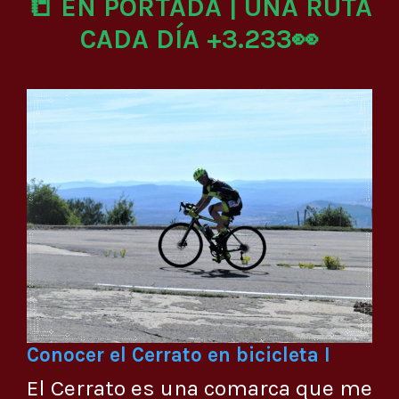
📒 EN PORTADA | UNA RUTA
CADA DÍA +3.233👀
Conocer el Cerrato en bicicleta I
El Cerrato es una comarca que me