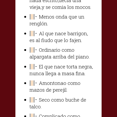
nada escrito,decia una
vieja,y se comia los mocos.
|
||
|-
Menos onda que un
renglón.
|
||
|-
Al que nace barrigon,
es al ñudo que lo fajen.
|
||
|-
Ordinario como
alpargata arriba del piano.
|
||
|-
El que nace torta negra,
nunca llega a masa fina.
|
||
|-
Amontonao como
mazos de perejil.
|
||
|-
Seco como buche de
talco.
|
||
|-
Complicado como