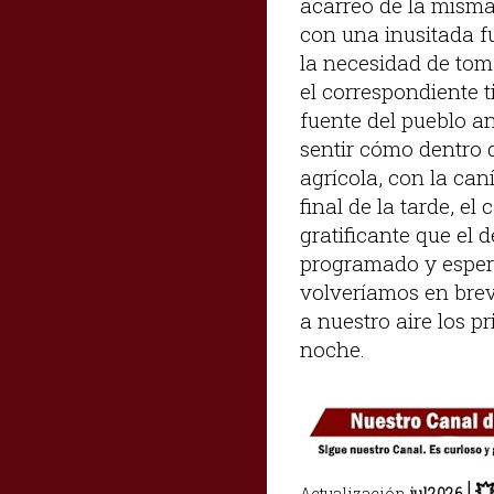
acarreo de la misma 
con una inusitada f
la necesidad de to
el correspondiente t
fuente del pueblo an
sentir cómo dentro d
agrícola, con la ca
final de la tarde, 
gratificante que el 
programado y esper
volveríamos en breve
a nuestro aire los p
noche.
|

Actualización
jul2026