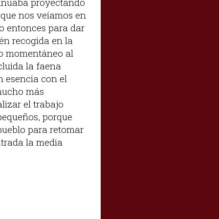
ontinuaba proyectando
, que nos veíamos en
o entonces para dar
ién recogida en la
piro momentáneo al
cluida la faena
n esencia con el
a mucho más
lizar el trabajo
pequeños, porque
 pueblo para retomar
ntrada la media