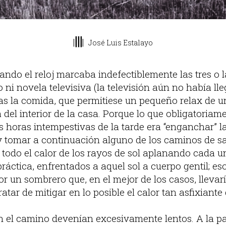
|||
|
|
José Luis Estalayo
cuando el reloj marcaba indefectiblemente las tres o l
io ni novela televisiva (la televisión aún no había l
tras la comida, que permitiese un pequeño relax de 
del interior de la casa. Porque lo que obligatoriam
s horas intempestivas de la tarde era “enganchar” l
tomar a continuación alguno de los caminos de sa
todo el calor de los rayos de sol aplanando cada un
 práctica, enfrentados a aquel sol a cuerpo gentil; es
r un sombrero que, en el mejor de los casos, llevar
ratar de mitigar en lo posible el calor tan asfixiante
en el camino devenían excesivamente lentos. A la par,