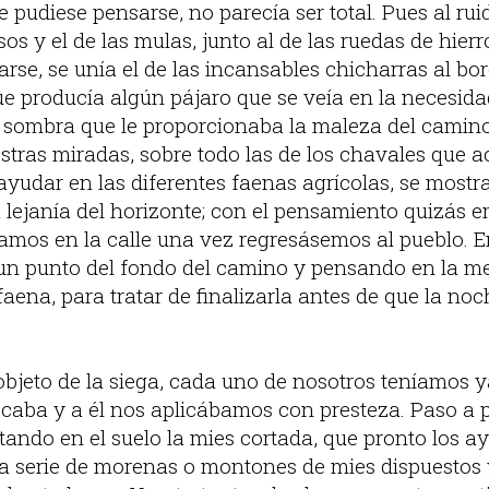
 pudiese pensarse, no parecía ser total. Pues al rui
os y el de las mulas, junto al de las ruedas de hier
rse, se unía el de las incansables chicharras al bor
ue producía algún pájaro que se veía en la necesi
 sombra que le proporcionaba la maleza del camino
stras miradas, sobre todo las de los chavales que
 ayudar en las diferentes faenas agrícolas, se most
 lejanía del horizonte; con el pensamiento quizás 
amos en la calle una vez regresásemos al pueblo. E
un punto del fondo del camino y pensando en la m
aena, para tratar de finalizarla antes de que la noc
objeto de la siega, cada uno de nosotros teníamos y
caba y a él nos aplicábamos con presteza. Paso a 
tando en el suelo la mies cortada, que pronto los a
 serie de morenas o montones de mies dispuestos y