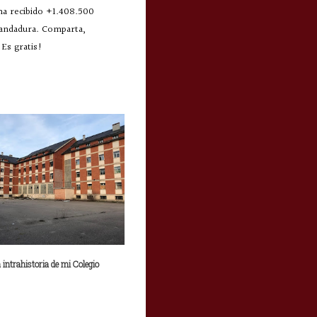
 ha recibido +1.408.500
 andadura. Comparta,
Es gratis!
a intrahistoria de mi Colegio