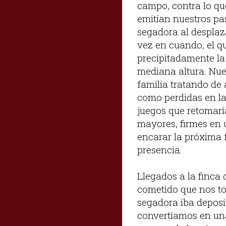
campo, contra lo que
emitían nuestros pas
segadora al desplaza
vez en cuando, el q
precipitadamente la
mediana altura. Nue
familia tratando de
como perdidas en la
juegos que retomarí
mayores, firmes en 
encarar la próxima f
presencia.
Llegados a la finca 
cometido que nos to
segadora iba deposi
convertíamos en una