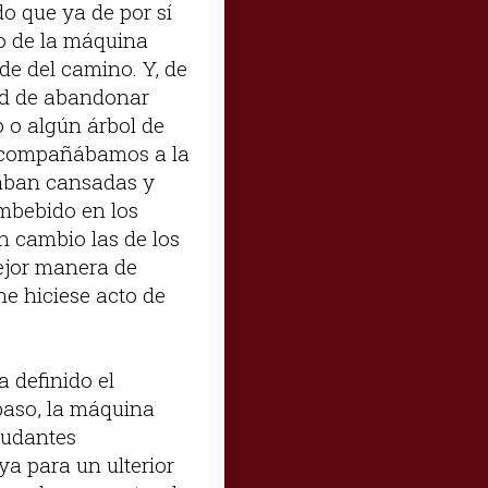
do que ya de por sí
ro de la máquina
de del camino. Y, de
dad de abandonar
 o algún árbol de
 acompañábamos a la
raban cansadas y
embebido en los
n cambio las de los
ejor manera de
he hiciese acto de
a definido el
paso, la máquina
yudantes
a para un ulterior