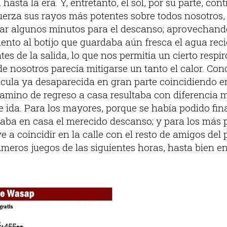
hasta la era. Y, entretanto, el sol, por su parte, c
uerza sus rayos más potentes sobre todos nosotros
mar algunos minutos para el descanso; aprovechand
iento al botijo que guardaba aún fresca el agua rec
tes de la salida, lo que nos permitía un cierto res
e nosotros parecía mitigarse un tanto el calor. Con
nícula ya desaparecida en gran parte coincidiendo e
el camino de regreso a casa resultaba con diferenci
de ida. Para los mayores, porque se había podido fina
aba en casa el merecido descanso; y para los más 
 a coincidir en la calle con el resto de amigos del
rimeros juegos de las siguientes horas, hasta bien e

+
455
👀