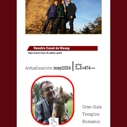
|
💥
Actualización
may2026
+
474
👀
Gran Guía
Templos
Románic