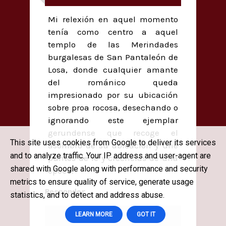
Mi relexión en aquel momento
tenía como centro a aquel
templo de las Merindades
burgalesas de San Pantaleón de
Losa, donde cualquier amante
del románico queda
impresionado por su ubicación
sobre proa rocosa, desechando o
ignorando este ejemplar
gerundense que recoge el
This site uses cookies from Google to deliver its services
asombro de su ubicación y une
and to analyze traffic. Your IP address and user-agent are
puntos de fe y creencias de una
shared with Google along with performance and security
época.
metrics to ensure quality of service, generate usage
Responder
statistics, and to detect and address abuse.
LEARN MORE
GOT IT