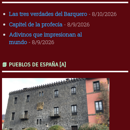
Las tres verdades del Barquero
- 8/10/2026
Capitel de la profecía
- 8/9/2026
Adivinos que impresionan al
mundo
- 8/9/2026
📗 PUEBLOS DE ESPAÑA [A]