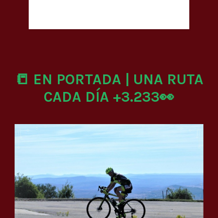
📒 EN PORTADA | UNA RUTA
CADA DÍA +3.233👀