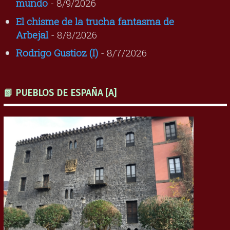
mundo
- 8/9/2026
El chisme de la trucha fantasma de
Arbejal
- 8/8/2026
Rodrigo Gustioz (I)
- 8/7/2026
📗 PUEBLOS DE ESPAÑA [A]