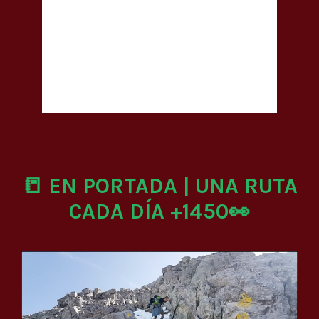
📒 EN PORTADA | UNA RUTA
CADA DÍA +1450👀