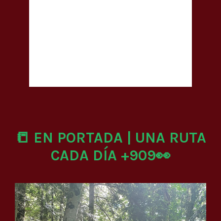
📒 EN PORTADA | UNA RUTA
CADA DÍA +909👀