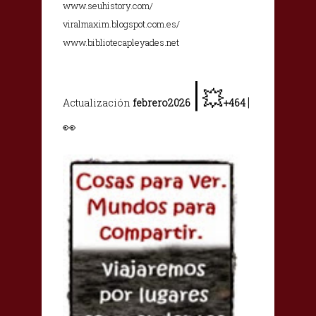
www.seuhistory.com/
viralmaxim.blogspot.com.es/
www.bibliotecapleyades.net
|
💥
|
Actualización
febrero2026
+464
👀