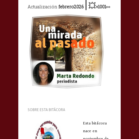
|
💥
Actualización
febrero2026
+1001
👀
SOBRE ESTA BITÁCORA
Esta bitácora
nace en