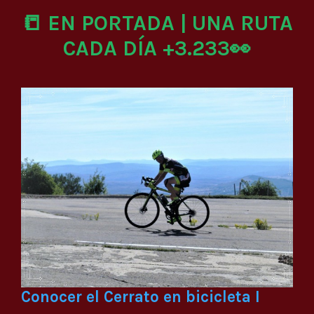
📒 EN PORTADA | UNA RUTA
CADA DÍA +3.233👀
Conocer el Cerrato en bicicleta I