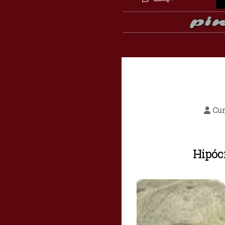
Cur
Hipóc