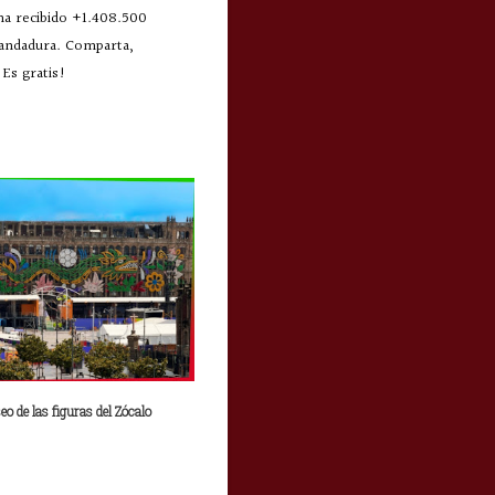
 ha recibido +1.408.500
 andadura. Comparta,
Es gratis!
eo de las figuras del Zócalo