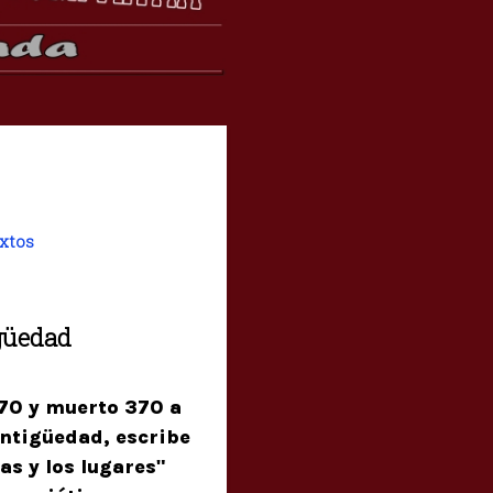
xtos
güedad
470 y muerto 370 a
antigüedad, escribe
as y los lugares"