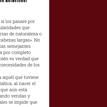
s asiáticos:
sí los pasaré por
cularidades que
cias de naturaleza o
«cabezas largas». No
zas semejantes.
ra por completo
mbién es verdad que
 necesidades de los
 aquél que tuviese
ática, al nacer el
 que aún está
usando vendas y
les se impide que