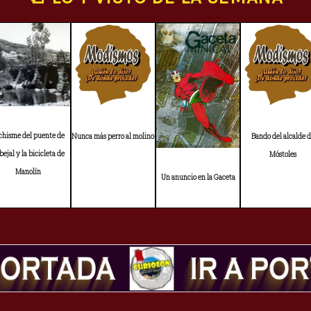
 chisme del puente de
Nunca más perro al molino
Bando del alcalde 
bejal y la bicicleta de
Móstoles
Manolín
Un anuncio en la Gaceta