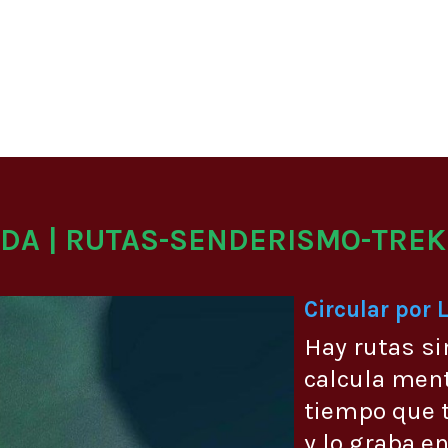
ADA | RUTAS-SENDERISMO-TREK
Circular por 
Hay rutas si
calcula men
tiempo que t
y lo graba en