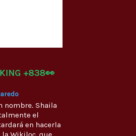
KING +838👀
Laredo
n nombre. Shaila
talmente el
ardará en hacerla
 la Wikiloc, que