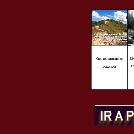
El
Cien refranes menos
Ar
conocidos