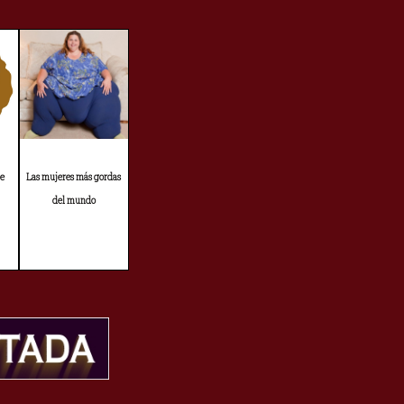
de
Las mujeres más gordas
del mundo