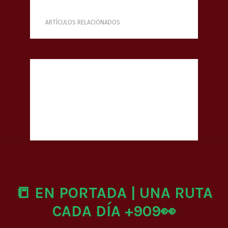
ARTÍCULOS RELACIONADOS
📒 EN PORTADA | UNA RUTA
CADA DÍA +909👀