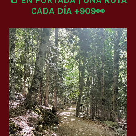
CADA DÍA +909👀