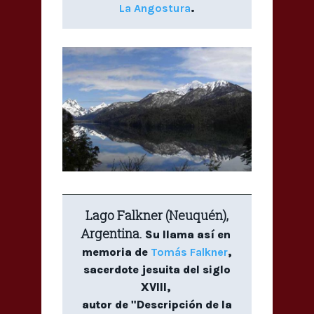
La Angostura
.
Lago Falkner (Neuquén),
Argentina.
Su llama así en
memoria de
Tomás Falkner
,
sacerdote jesuita del siglo
XVIII,
autor de "Descripción de la