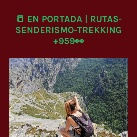
📒 EN PORTADA | RUTAS-
SENDERISMO-TREKKING
+959👀