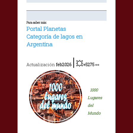
Para saber más:
Portal Planetas
Categoría de lagos en
Argentina
|
💥
Actualización
feb2026
+5275
👀
1000
Lugares
del
Mundo