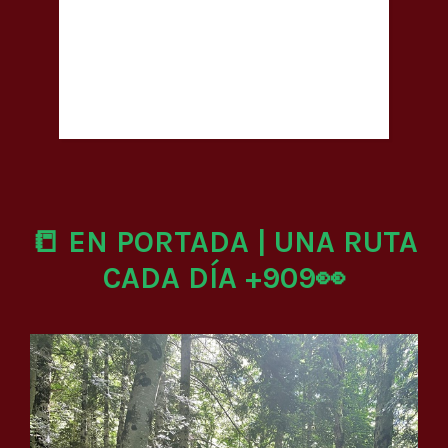
📒 EN PORTADA | UNA RUTA
CADA DÍA +909👀