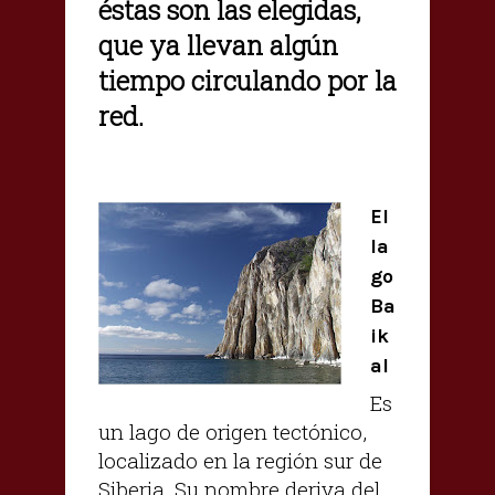
éstas son las elegidas,
que ya llevan algún
tiempo circulando por la
red.
El
la
go
Ba
ik
al
Es
un lago de origen tectónico,
localizado en la región sur de
Siberia, Su nombre deriva del