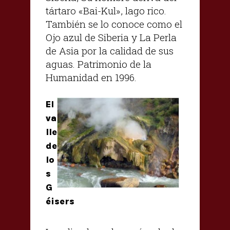
tártaro «Bai-Kul», lago rico.
También se lo conoce como el
Ojo azul de Siberia y La Perla
de Asia por la calidad de sus
aguas. Patrimonio de la
Humanidad en 1996.
El
va
lle
de
lo
s
G
éisers