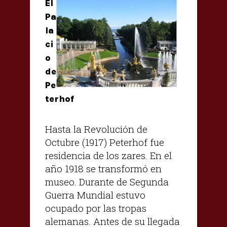
El
Pa
la
ci
o
de
Pe
terhof
Hasta la Revolución de
Octubre (1917) Peterhof fue
residencia de los zares. En el
año 1918 se transformó en
museo. Durante de Segunda
Guerra Mundial estuvo
ocupado por las tropas
alemanas. Antes de su llegada