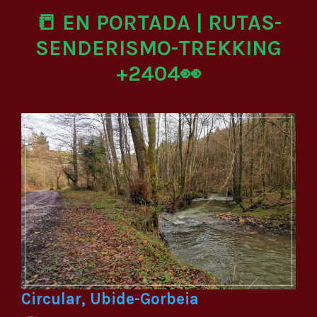
📒 EN PORTADA | RUTAS-
SENDERISMO-TREKKING
+2404👀
Circular, Ubide-Gorbeia