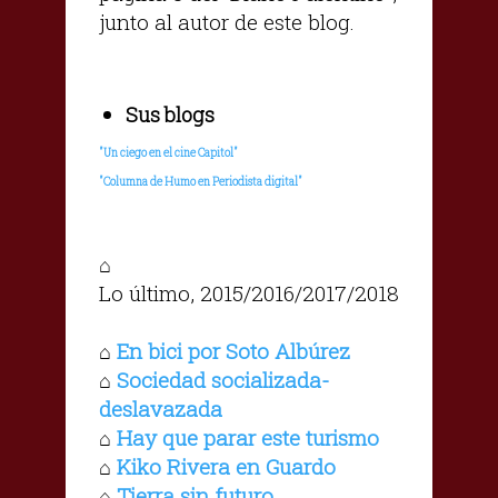
junto al autor de este blog.
Sus blogs
"Un ciego en el cine Capitol"
"Columna de Humo en Periodista digital"
⌂
Lo último, 2015/2016/2017/2018
En bici por Soto Albúrez
⌂
Sociedad socializada-
⌂
deslavazada
Hay que parar este turismo
⌂
Kiko Rivera en Guardo
⌂
Tierra sin futuro
⌂