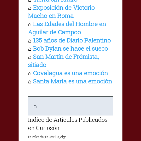
Exposición de Victorio
⌂
Macho en Roma
Las Edades del Hombre en
⌂
Aguilar de Campoo
135 años de Diario Palentino
⌂
Bob Dylan se hace el sueco
⌂
San Martín de Frómista,
⌂
sitiado
Covalagua es una emoción
⌂
Santa María es una emoción
⌂
⌂
Indice de Artículos Publicados
en Curiosón
Es Palencia; Es Castilla, oiga