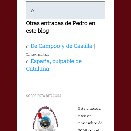
⌂
Otras entradas de Pedro en
este blog
⌂
De Campoo y de Castilla
|
Curiosón invitado
⌂
España, culpable de
Cataluña
SOBRE ESTA BITÁCORA
Esta bitácora
nace en
noviembre de
2008 con el