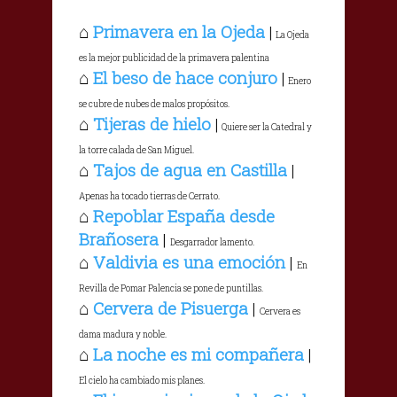
⌂
Primavera en la Ojeda
|
La Ojeda
es la mejor publicidad de la primavera palentina
⌂
El beso de hace conjuro
|
Enero
se cubre de nubes de malos propósitos.
⌂
Tijeras de hielo
|
Quiere ser la Catedral y
la torre calada de San Miguel.
⌂
Tajos de agua en Castilla
|
Apenas ha tocado tierras de Cerrato.
⌂
Repoblar España desde
Brañosera
|
Desgarrador lamento.
⌂
Valdivia es una emoción
|
En
Revilla de Pomar Palencia se pone de puntillas.
⌂
Cervera de Pisuerga
|
Cervera es
dama madura y noble.
⌂
La noche es mi compañera
|
El cielo ha cambiado mis planes.