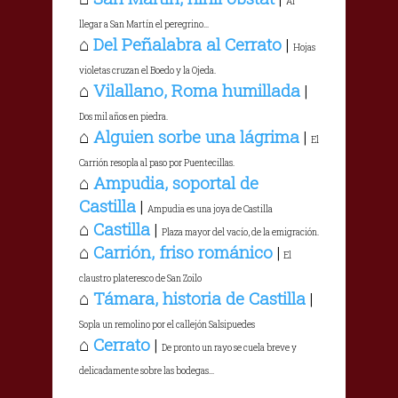
Al
llegar a San Martín el peregrino...
⌂
Del Peñalabra al Cerrato
|
Hojas
violetas cruzan el Boedo y la Ojeda.
⌂
Vilallano, Roma humillada
|
Dos mil años en piedra.
⌂
Alguien sorbe una lágrima
|
El
Carrión resopla al paso por Puentecillas.
⌂
Ampudia, soportal de
Castilla
|
Ampudia es una joya de Castilla
⌂
Castilla
|
Plaza mayor del vacío, de la emigración.
⌂
Carrión, friso románico
|
El
claustro plateresco de San Zoilo
⌂
Támara, historia de Castilla
|
Sopla un remolino por el callejón Salsipuedes
⌂
Cerrato
|
De pronto un rayo se cuela breve y
delicadamente sobre las bodegas...