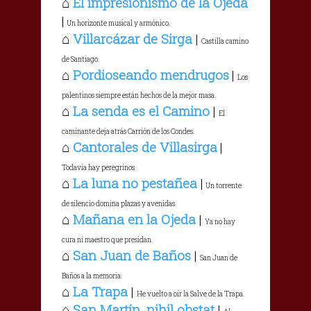
⌂
El impresionismo de la Ojeda
|
Un horizonte musical y armónico.
⌂
Villarcázar de Sirga
|
Castilla camino
de Santiago.
⌂
Pordioseando mendrugos
|
Los
palentinos siempre están hechos de la mejor masa.
⌂
La senda es el Camino
|
El
caminante deja atrás Carrión de los Condes.
⌂
Cantorales de Villasirga
|
Todavía hay peregrinos
⌂
La luna no pestañea
|
Un torrente
de silencio domina plazas y avenidas.
⌂
Mañana en la Ojeda
|
Ya no hay
cura ni maestro que presidan.
⌂
San Juan de Baños
|
San Juan de
Baños a la memoria.
⌂
La Trapa
|
He vuelto a oír la Salve de la Trapa.
⌂
San Martín, nihil obstat
|