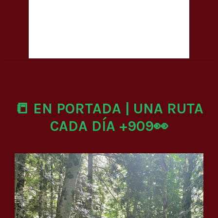
📒 EN PORTADA | UNA RUTA
CADA DÍA +909👀