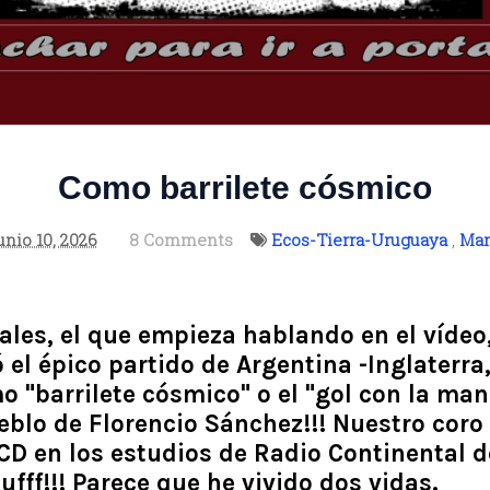
Como barrilete cósmico
unio 10, 2026
8 Comments
Ecos-Tierra-Uruguaya
,
Mar
les, el que empieza hablando en el vídeo,
ó el épico partido de Argentina -Inglaterra
"barrilete cósmico" o el "gol con la mano
eblo de Florencio Sánchez!!! Nuestro cor
CD en los estudios de Radio Continental d
..ufff!!! Parece que he vivido dos vidas.