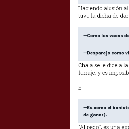
Haciendo alusión al
tuvo la dicha de dar
—Como las vacas de 
—Desparejo como vi
Chala se le dice a l
forraje, y es imposi
E
—Es como el boniato
de ganar).
"Al pedo", es una ex