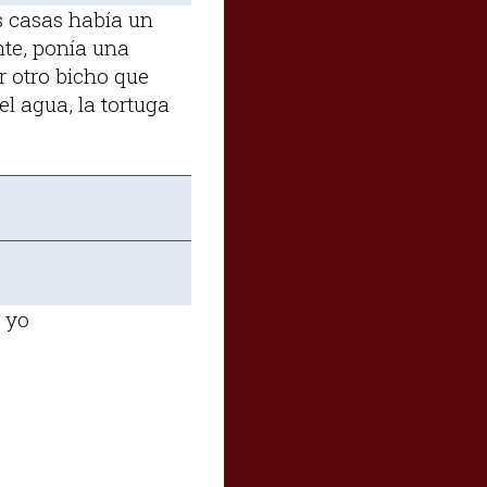
as casas había un
nte, ponía una
r otro bicho que
l agua, la tortuga
r yo