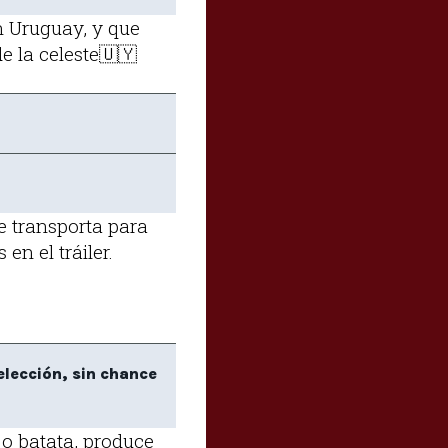
n Uruguay, y que
de la celeste🇺🇾
se transporta para
en el tráiler.
elección, sin chance
 o batata, produce