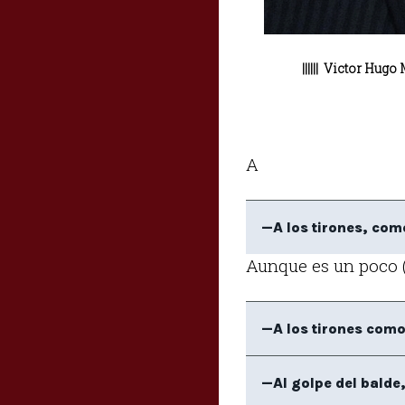
|||||| Victor Hugo
A
—A los tirones, com
Aunque es un poco (b
—A los tirones como
—Al golpe del balde