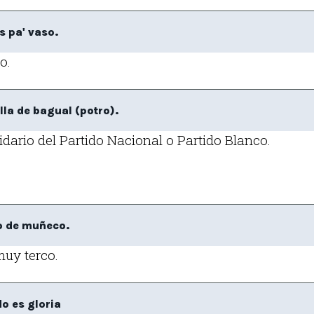
s pa' vaso.
o.
la de bagual (potro).
idario del Partido Nacional o Partido Blanco.
o de muñeco.
uy terco.
o es gloria