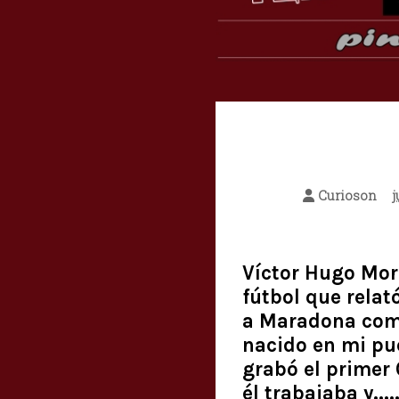
Curioson
j
Víctor Hugo Mora
fútbol que relat
a Maradona como 
nacido en mi pu
grabó el primer 
él trabajaba y...