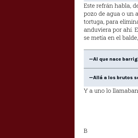
Este refrán habla, d
pozo de agua o un al
tortuga, para elimin
anduviera por ahí. 
se metía en el balde
—Al que nace barrigó
—Allá a los brutos 
Y a uno lo llamaban 
B