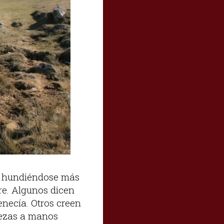
o, hundiéndose más
re. Algunos dicen
enecía. Otros creen
quezas a manos