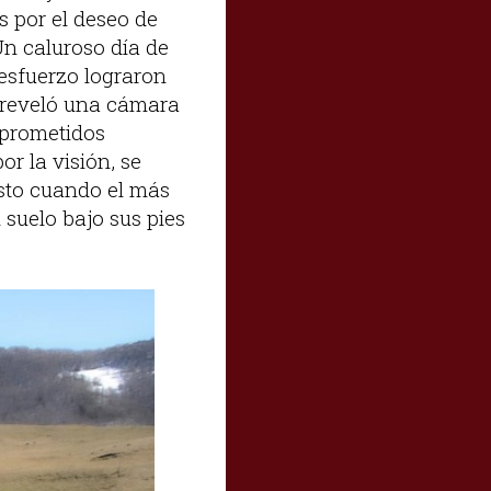
 por el deseo de
Un caluroso día de
 esfuerzo lograron
e reveló una cámara
 prometidos
r la visión, se
usto cuando el más
suelo bajo sus pies