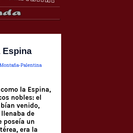
a Espina
Montaña-Palentina
 como la Espina,
cos nobles: el
abían venido,
 llenaba de
e poseía un
térea, era la