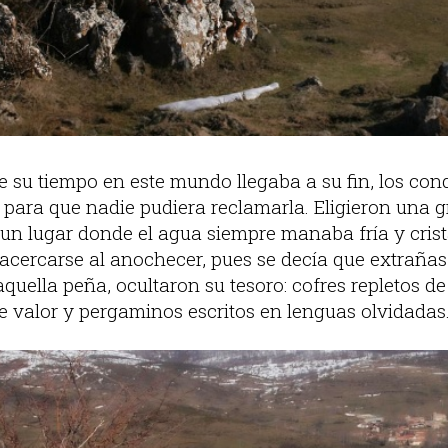
e su tiempo en este mundo llegaba a su fin, los con
para que nadie pudiera reclamarla. Eligieron una g
 un lugar donde el agua siempre manaba fría y crist
 acercarse al anochecer, pues se decía que extraña
jo aquella peña, ocultaron su tesoro: cofres repletos 
le valor y pergaminos escritos en lenguas olvidadas