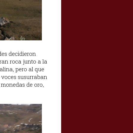
des decidieron
ran roca junto a la
alina, pero al que
s voces susurraban
de monedas de oro,
.