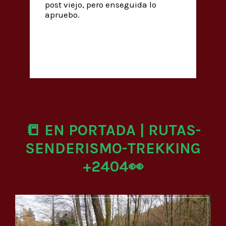
post viejo, pero enseguida lo
apruebo.
📒 EN PORTADA | RUTAS-
SENDERISMO-TREKKING
+2404👀