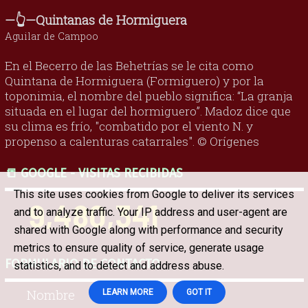
—👆—Quintanas de Hormiguera
Aguilar de Campoo
En el Becerro de las Behetrías se le cita como
Quintana de Hormiguera (Formiguero) y por la
toponimia, el nombre del pueblo significa: “La granja
situada en el lugar del hormiguero”. Madoz dice que
su clima es frío, "combatido por el viento N. y
propenso a calenturas catarrales". © Orígenes
📒 GOOGLE - VISITAS RECIBIDAS
This site uses cookies from Google to deliver its services
9,480,341
and to analyze traffic. Your IP address and user-agent are
shared with Google along with performance and security
metrics to ensure quality of service, generate usage
FORMULARIO DE CONTACTO
statistics, and to detect and address abuse.
Nombre
LEARN MORE
GOT IT