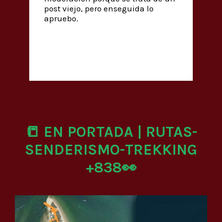
post viejo, pero enseguida lo
apruebo.
📒 EN PORTADA | RUTAS-
SENDERISMO-TREKKING
+838👀