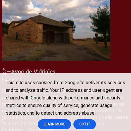
👆—Ayoó de Vidriales
(Zamora)
This site uses cookies from Google to deliver its services
and to analyze traffic. Your IP address and user-agent are
Situado a las faldas del monte "La Peña", y rodeado
por una numerosa población de pinos, se ubica esta
shared with Google along with performance and security
población zamorana. En la ermita de San Mamés se
metrics to ensure quality of service, generate usage
conserva un interesante conjunto de exvotos tanto
statistics, and to detect and address abuse.
pintados como de cera. En la inscripción puede leerse:
“A Francisco Tábara y a su mujer Francisca
LEARN MORE
GOT IT
Gutiérrez... © curioson