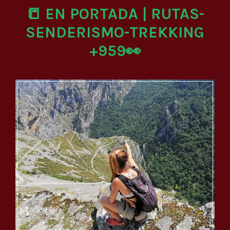
📒 EN PORTADA | RUTAS-
SENDERISMO-TREKKING
+959👀