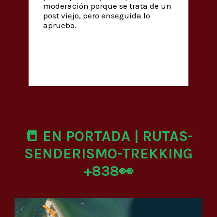
moderación porque se trata de un
post viejo, pero enseguida lo
apruebo.
📒 EN PORTADA | RUTAS-
SENDERISMO-TREKKING
+838👀