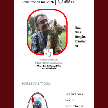
💥
+515
Actualización
mar2026
👀
Gran
Guía
Templos
Románic
os
SOBRE ESTA BITÁCORA
Esta bitácora
nace en
noviembre de