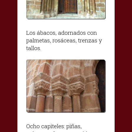
Los ábacos, adornados con
palmetas, rosáceas, trenzas y
tallos.
Ocho capiteles: piñas,