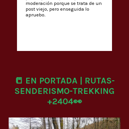
moderación porque se trata de un
post viejo, pero enseguida lo
apruebo.
📒 EN PORTADA | RUTAS-
SENDERISMO-TREKKING
+2404👀