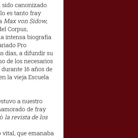
a sido canonizado.
 lo es tanto fray
 a
Max von Sidow,
del Corpus,
a intensa biografía
ariado Pro
s días, a difundir su
o de los necesarios
o durante 16 años de
en la vieja Escuela
estuvo a nuestro
Enamorado de fray
eó
la revista de los
io vital, que emanaba