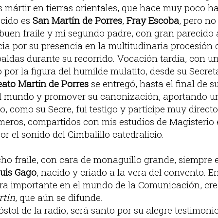
mártir en tierras orientales, que hace muy poco h
cido es
San Martín de Porres
,
Fray Escoba
, pero no
 buen fraile y mi segundo padre, con gran parecido
ia por su presencia en la multitudinaria procesión 
aldas durante su recorrido. Vocación tardía, con un
 por la figura del humilde mulatito, desde su Secret
eato Martín de Porres
se entregó, hasta el final de su
l mundo y promover su canonización, aportando un
lo, como su Secre, fui testigo y partícipe muy direct
imeros, compartidos con mis estudios de Magisterio 
r el sonido del Cimbalillo catedralicio.
cho fraile, con cara de monaguillo grande, siempre 
uis Gago
, nacido y criado a la vera del convento. 
ra importante en el mundo de la Comunicación, cr
rtín
, que aún se difunde.
óstol de la radio, será santo por su alegre testimon