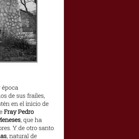
|
o
y época
os de sus frailes,
tén en el inicio de
de
Fray Pedro
 Meneses
, que ha
res. Y de otro santo
las
, natural de