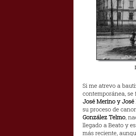
Si me atrevo a baut
contemporánea, se 
José Merino y José
su proceso de canoni
González Telmo
, n
llegado a Beato y e
más reciente, aunque