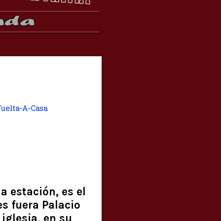
uelta-A-Casa
la estación, es el
s fuera Palacio
iglesia, en su