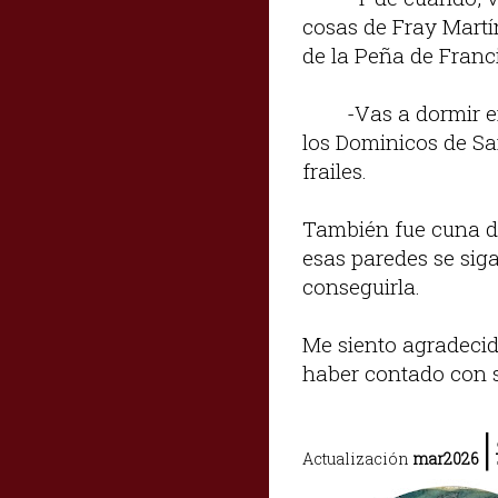
cosas de Fray Martí
de la Peña de Franci
-Vas a dormir 
los Dominicos de Sa
frailes.
También fue cuna de
esas paredes se sig
conseguirla.
Me siento agradecid
haber contado con 
|
Actualización
mar2026