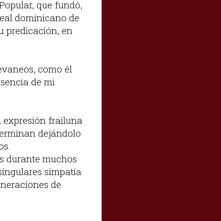
 Popular, que fundó,
ideal dominicano de
su predicación, en
evaneos, como él
esencia de mi
, expresión frailuna
 terminan dejándolo
nos.
os durante muchos
singulares simpatía
generaciones de