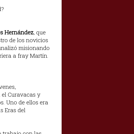
d?
s Hernández
, que
tro de los novicios
finalizó misionando
riera a fray Martín.
venes,
 el Curavacas y
s. Uno de ellos era
s Eras del
 trabajo con las