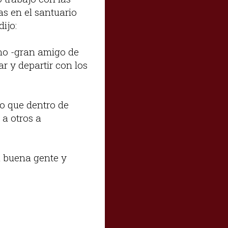
s en el santuario
dijo:
no -gran amigo de
 y departir con los
ro que dentro de
a otros a
a buena gente y