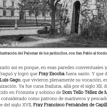
Ilustración del Palomar de los jardinillos, con San Pablo al fond
izarlo así es porque, en esas paredes conventuales 
fraguó y logró que
Fray Escoba
fuera santo. Y que d
 Luis Gago
, que vivieron plenamente su vocación, es
zación. Ya fue cuna frailuna, allá por el siglo XII, 
acido en Frómista y sobrino de
Dom Tello Téllez de
s considerado como patrono de marineros y pescado
 del siglo XVII,
Fray Francisco Fernández de Capil