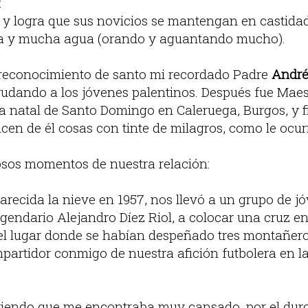
:
y logra que sus novicios se mantengan en castida
a y mucha agua (orando y aguantando mucho).
reconocimiento de santo mi recordado Padre
André
yudando a los jóvenes palentinos. Después fue Maes
a natal de Santo Domingo en Caleruega, Burgos, y 
cen de él cosas con tinte de milagros, como le ocur
sos momentos de nuestra relación:
recida la nieve en 1957, nos llevó a un grupo de jó
endario Alejandro Díez Riol, a colocar una cruz en
 el lugar donde se habían despeñado tres montañero
artidor conmigo de nuestra afición futbolera en la
viendo que me encontraba muy cansado, por el duro